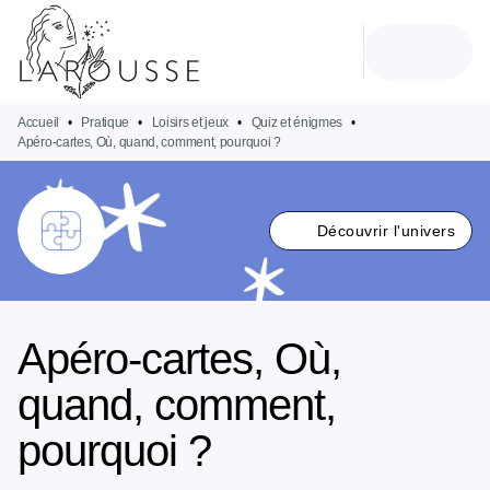
MENU
RECHERCHE
CONTENU
PIED DE PAGE
Accueil
•
Pratique
•
Loisirs et jeux
•
Quiz et énigmes
•
Apéro-cartes, Où, quand, comment, pourquoi ?
Découvrir l'univers
Apéro-cartes, Où,
quand, comment,
pourquoi ?