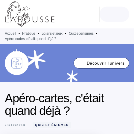
MENU
RECHERCHE
CONTENU
PIED DE PAGE
Accueil
•
Pratique
•
Loisirs et jeux
•
Quiz et énigmes
•
Apéro-cartes, c'était quand déjà ?
Découvrir l'univers
Apéro-cartes, c'était
quand déjà ?
21/10/2015
QUIZ ET ÉNIGMES