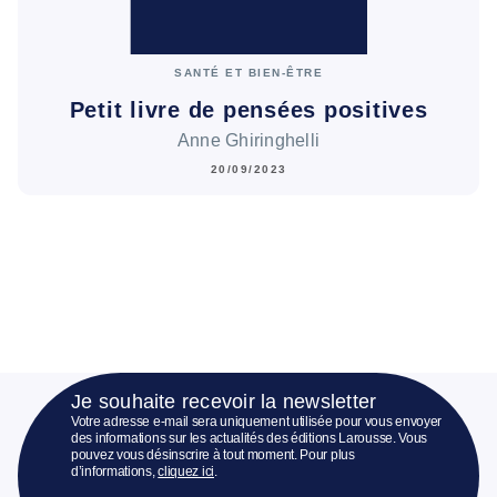
SANTÉ ET BIEN-ÊTRE
Petit livre de pensées positives
Anne Ghiringhelli
20/09/2023
Je souhaite recevoir la newsletter
Votre adresse e-mail sera uniquement utilisée pour vous envoyer
des informations sur les actualités des éditions Larousse. Vous
pouvez vous désinscrire à tout moment. Pour plus
d’informations,
cliquez ici
.