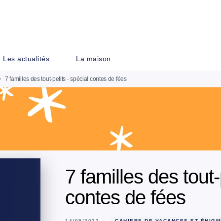
PIED DE PAGE
Les actualités
La maison
•
7 familles des tout-petits - spécial contes de fées
7 familles des tout-
contes de fées
14/09/2022
CAHIERS DE VACANCES ET ÉNIG