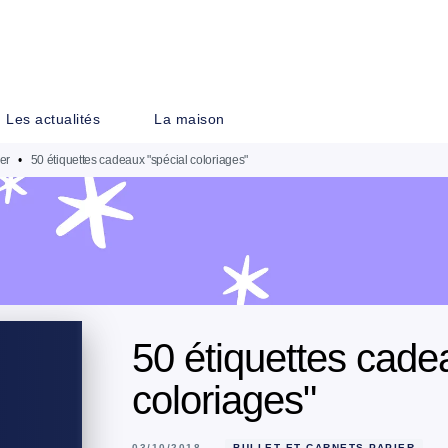
PIED DE PAGE
Les actualités
La maison
ier
•
50 étiquettes cadeaux "spécial coloriages"
50 étiquettes cade
coloriages"
03/10/2018
BULLET ET CARNETS PAPIER