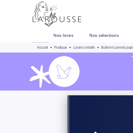
MENU
RECHERCHE
CONTENU
Nos livres
Nos sélections
Accueil
•
Pratique
•
Loisirs créatifs
•
Bullet et carnets pap