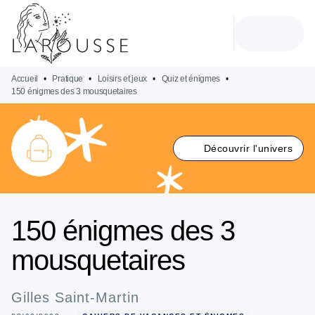
MENU
RECHERCHE
CONTENU
PIED DE PAGE
Accueil
•
Pratique
•
Loisirs et jeux
•
Quiz et énigmes
•
150 énigmes des 3 mousquetaires
Découvrir l'univers
150 énigmes des 3
mousquetaires
Gilles Saint-Martin