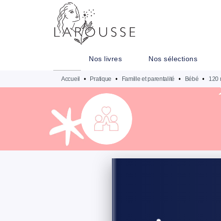
MENU
RECHERCHE
CONTENU
Nos livres
Nos sélections
Accueil
•
Pratique
•
Famille et parentalité
•
Bébé
•
120 