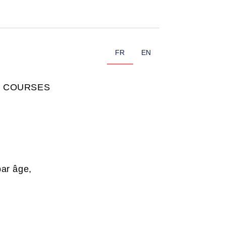
FR
EN
S COURSES
par âge,