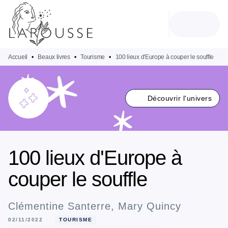
MENU
RECHERCHE
CONTENU
PIED DE PAGE
Accueil
•
Beaux livres
•
Tourisme
•
100 lieux d'Europe à couper le souffle
Découvrir l'univers
100 lieux d'Europe à
couper le souffle
Clémentine Santerre
,
Mary Quincy
02/11/2022
TOURISME