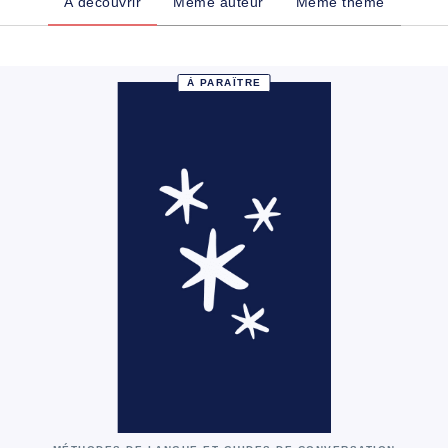
À découvrir
Même auteur
Même thème
À PARAÎTRE