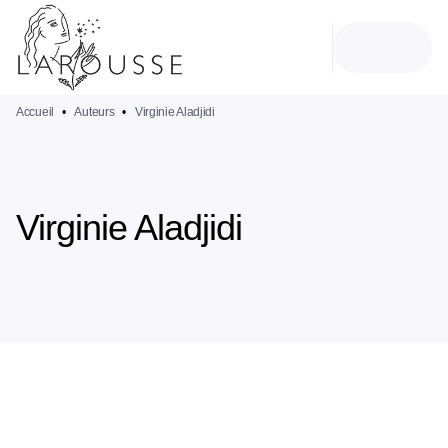
MENU
RECHERCHE
CONTENU
PIED DE PAGE
Accueil
•
Auteurs
•
Virginie Aladjidi
Virginie Aladjidi