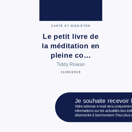
SANTÉ ET BIEN-ÊTRE
Le petit livre de
la méditation en
pleine co…
Tiddy Rowan
11/03/2015
Je souhaite recevoir 
Votre adresse e-mail sera uniquement
informations sur les actualités des é
désinscrire à tout moment. Pour plus 