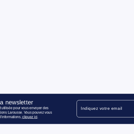
la newsletter
 utilisée pour vous envoyer des
Indiquez votre email
ditions Larousse. Vous pouvez vous
d’informations,
cliquez ici
.