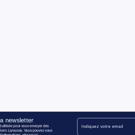
la newsletter
 utilisée pour vous envoyer des
Indiquez votre email
ditions Larousse. Vous pouvez vous
d’informations,
cliquez ici
.