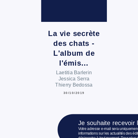
La vie secrète
des chats -
L'album de
l'émis…
Laetitia Barlerin
Jessica Serra
Thierry Bedossa
30/10/2019
Je souhaite recevoir 
Votre adresse e-mail sera uniquement
informations sur les actualités des é
désinscrire à tout moment. Pour plus 