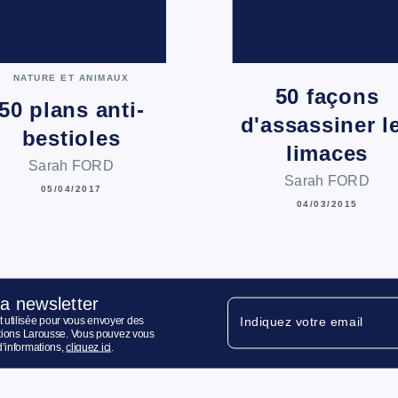
NATURE ET ANIMAUX
50 façons
50 plans anti-
d'assassiner l
bestioles
limaces
Sarah FORD
Sarah FORD
05/04/2017
04/03/2015
la newsletter
 utilisée pour vous envoyer des
Indiquez votre email
ditions Larousse. Vous pouvez vous
d’informations,
cliquez ici
.