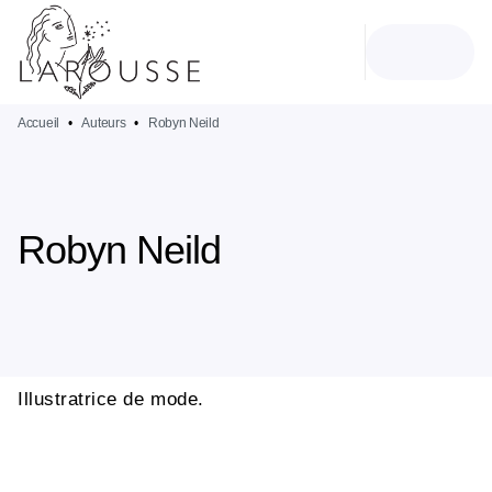
MENU
RECHERCHE
CONTENU
PIED DE PAGE
Accueil
•
Auteurs
•
Robyn Neild
Robyn Neild
Illustratrice de mode.