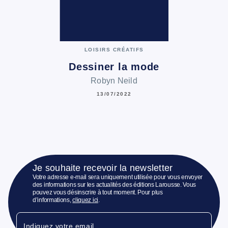
LOISIRS CRÉATIFS
Dessiner la mode
Robyn Neild
13/07/2022
Je souhaite recevoir la newsletter
Votre adresse e-mail sera uniquement utilisée pour vous envoyer
des informations sur les actualités des éditions Larousse. Vous
pouvez vous désinscrire à tout moment. Pour plus
d’informations,
cliquez ici
.
Indiquez votre email