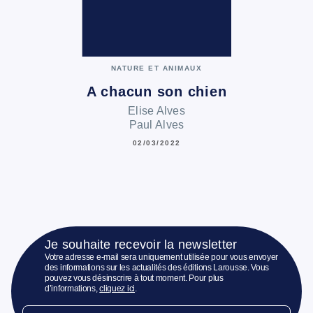
NATURE ET ANIMAUX
A chacun son chien
Elise Alves
Paul Alves
02/03/2022
Je souhaite recevoir la newsletter
Votre adresse e-mail sera uniquement utilisée pour vous envoyer
des informations sur les actualités des éditions Larousse. Vous
pouvez vous désinscrire à tout moment. Pour plus
d’informations,
cliquez ici
.