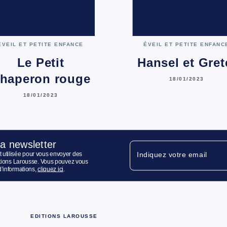
ÉVEIL ET PETITE ENFANCE
ÉVEIL ET PETITE ENFANC
Le Petit
Hansel et Gret
haperon rouge
18/01/2023
18/01/2023
la newsletter
 utilisée pour vous envoyer des
Indiquez votre email
ditions Larousse. Vous pouvez vous
d’informations,
cliquez ici
.
EDITIONS LAROUSSE