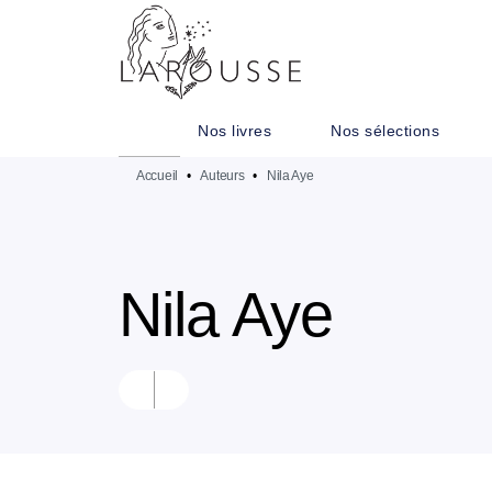
MENU
RECHERCHE
CONTENU
Nos livres
Nos sélections
Accueil
•
Auteurs
•
Nila Aye
Nila Aye