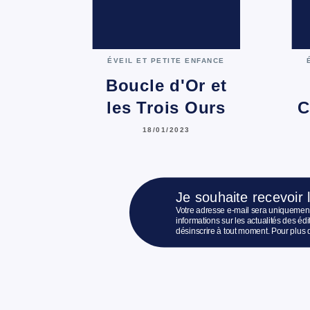
ÉVEIL ET PETITE ENFANCE
Boucle d'Or et
les Trois Ours
C
18/01/2023
Je souhaite recevoir 
Votre adresse e-mail sera uniquement
informations sur les actualités des é
désinscrire à tout moment. Pour plus 