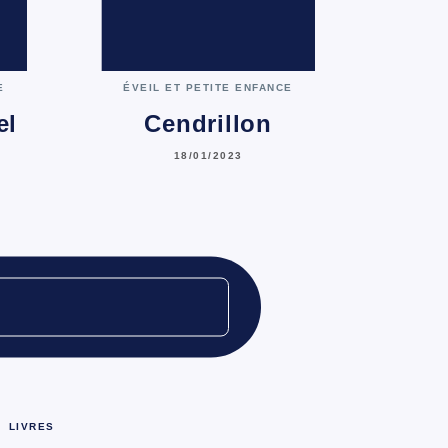
C
E
ÉVEIL ET PETITE ENFANCE
el
Cendrillon
18/01/2023
LIVRES