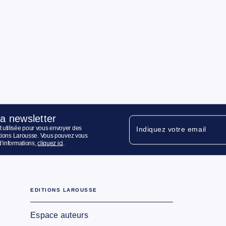
la newsletter
 utilisée pour vous envoyer des
Indiquez votre email
ditions Larousse. Vous pouvez vous
d’informations,
cliquez ici
.
EDITIONS LAROUSSE
Espace auteurs