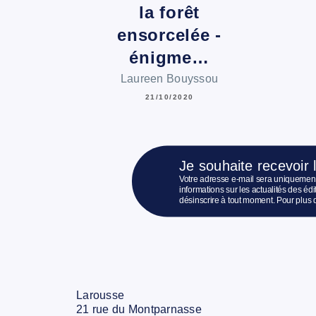
la forêt
ensorcelée -
énigme…
Laureen Bouyssou
21/10/2020
Je souhaite recevoir 
Votre adresse e-mail sera uniquement
informations sur les actualités des é
désinscrire à tout moment. Pour plus 
Larousse
21 rue du Montparnasse