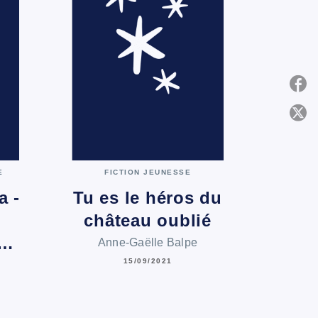
P
C
E
FICTION JEUNESSE
a -
Tu es le héros du
château oublié
m…
Anne-Gaëlle Balpe
15/09/2021