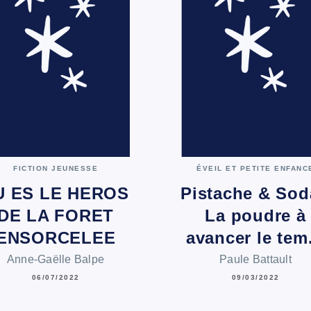
FICTION JEUNESSE
ÉVEIL ET PETITE ENFANC
U ES LE HEROS
Pistache & Sod
DE LA FORET
La poudre à
ENSORCELEE
avancer le te
Anne-Gaëlle Balpe
Paule Battault
06/07/2022
09/03/2022