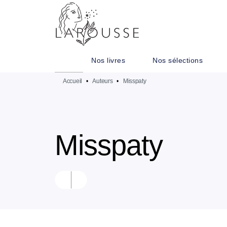
MENU
RECHERCHE
CONTENU
Nos livres
Nos sélections
Accueil
•
Auteurs
•
Misspaty
Misspaty