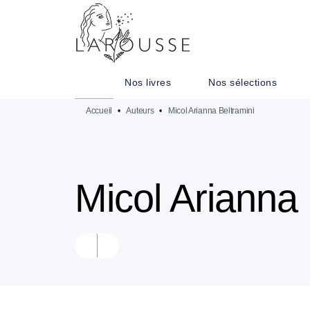
MENU
RECHERCHE
CONTENU
Nos livres
Nos sélections
Accueil
•
Auteurs
•
Micol Arianna Beltramini
Micol Arianna 