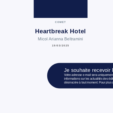
COMET
Heartbreak Hotel
Micol Arianna Beltramini
19/03/2025
Je souhaite recevoir 
Votre adresse e-mail sera uniquement
informations sur les actualités des é
désinscrire à tout moment. Pour plus 