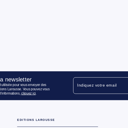
la newsletter
 utilisée pour vous envoyer des
Indiquez votre email
ditions Larousse. Vous pouvez vous
d’informations,
cliquez ici
.
EDITIONS LAROUSSE