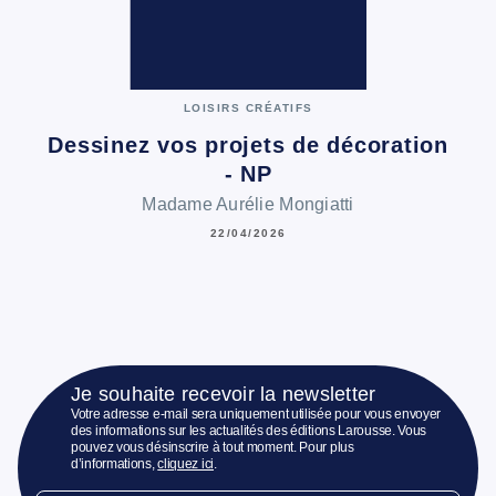
LOISIRS CRÉATIFS
Dessinez vos projets de décoration
- NP
Madame Aurélie Mongiatti
22/04/2026
Je souhaite recevoir la newsletter
Votre adresse e-mail sera uniquement utilisée pour vous envoyer
des informations sur les actualités des éditions Larousse. Vous
pouvez vous désinscrire à tout moment. Pour plus
d’informations,
cliquez ici
.