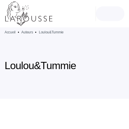
MENU
RECHERCHE
CONTENU
PIED DE PAGE
Accueil
•
Auteurs
•
Loulou&Tummie
Loulou&Tummie