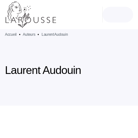
MENU
RECHERCHE
CONTENU
PIED DE PAGE
Accueil
•
Auteurs
•
Laurent Audouin
Laurent Audouin