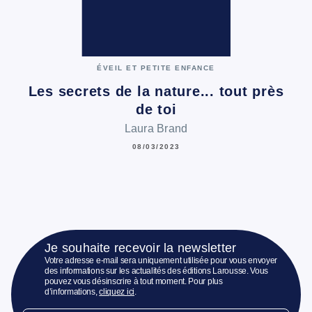
ÉVEIL ET PETITE ENFANCE
Les secrets de la nature... tout près
de toi
Laura Brand
08/03/2023
Je souhaite recevoir la newsletter
Votre adresse e-mail sera uniquement utilisée pour vous envoyer
des informations sur les actualités des éditions Larousse. Vous
pouvez vous désinscrire à tout moment. Pour plus
d’informations,
cliquez ici
.