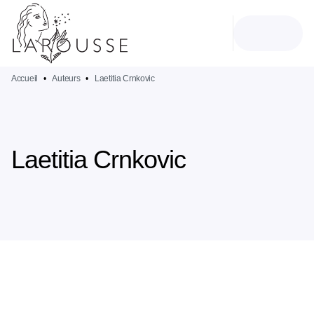
MENU
RECHERCHE
CONTENU
PIED DE PAGE
Accueil
•
Auteurs
•
Laetitia Crnkovic
Laetitia Crnkovic