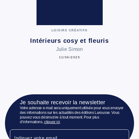
LOISIRS CRÉATIFS
Intérieurs cosy et fleuris
Julie Simon
11/06/2025
Je souhaite recevoir la newsletter
Votre adresse e-mail sera uniquement utilisée pour vous envoyer
des informations sur les actualités des éditions Larousse. Vous
pouvez vous désinscrire à tout moment. Pour plus
d’informations,
cliquez ici
.
Indiquez votre email