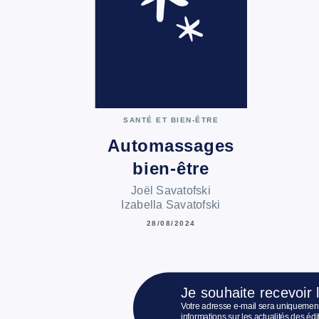
SANTÉ ET BIEN-ÊTRE
Automassages
bien-être
Joël Savatofski
Izabella Savatofski
28/08/2024
Je souhaite recevoir 
Votre adresse e-mail sera uniquement
informations sur les actualités des é