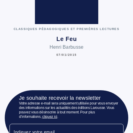
CLASSIQUES PÉDAGOGIQUES ET PREMIÈRES LECTURES
Le Feu
Henri Barbusse
07/01/2015
Je souhaite recevoir la newsletter
Votre adresse e-mail sera uniquement utilisée pour vous envoyer
des informations sur les actualités des éditions Larousse. Vous
pouvez vous désinscrire à tout moment. Pour plus
d’informations,
cliquez ici
.
Indiquez votre email