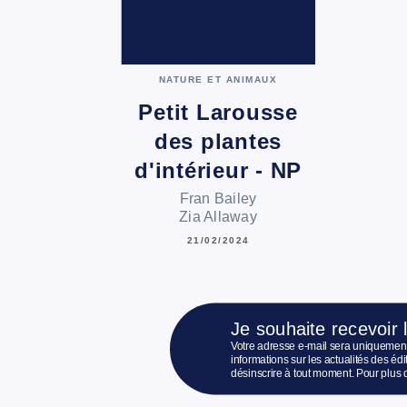
NATURE ET ANIMAUX
Petit Larousse
des plantes
d'intérieur - NP
Fran Bailey
Zia Allaway
21/02/2024
Je souhaite recevoir 
Votre adresse e-mail sera uniquement
informations sur les actualités des é
désinscrire à tout moment. Pour plus 