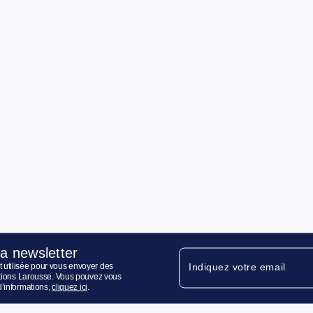
la newsletter
 utilisée pour vous envoyer des
Indiquez votre email
ditions Larousse. Vous pouvez vous
d’informations,
cliquez ici
.