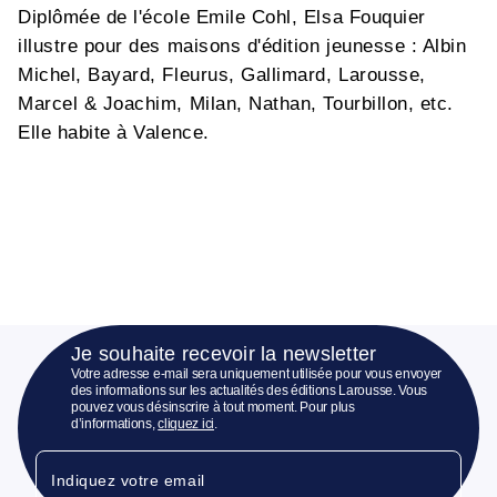
Diplômée de l'école Emile Cohl, Elsa Fouquier
illustre pour des maisons d'édition jeunesse : Albin
Michel, Bayard, Fleurus, Gallimard, Larousse,
Marcel & Joachim, Milan, Nathan, Tourbillon, etc.
Elle habite à Valence.
Je souhaite recevoir la newsletter
Votre adresse e-mail sera uniquement utilisée pour vous envoyer
des informations sur les actualités des éditions Larousse. Vous
pouvez vous désinscrire à tout moment. Pour plus
d’informations,
cliquez ici
.
Indiquez votre email