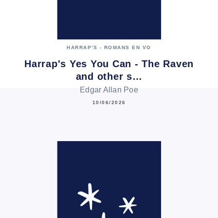
HARRAP'S - ROMANS EN VO
Harrap's Yes You Can - The Raven
and other s…
Edgar Allan Poe
10/06/2026