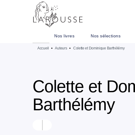
MENU
RECHERCHE
CONTENU
Nos livres
Nos sélections
Accueil
•
Auteurs
•
Colette et Dominique Barthélémy
Colette et Do
Barthélémy