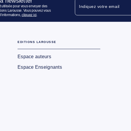
la newsletter
 utilisée pour vous envoyer des
Indiquez votre email
ditions Larousse. Vous pouvez vous
d’informations,
cliquez ici
.
EDITIONS LAROUSSE
Espace auteurs
Espace Enseignants