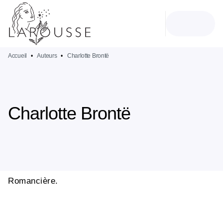
MENU
RECHERCHE
CONTENU
PIED DE PAGE
Accueil
•
Auteurs
•
Charlotte Brontë
Charlotte Brontë
Romancière.