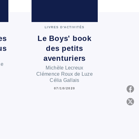
LIVRES D'ACTIVITÉS
es
Le Boys' book
us
des petits
aventuriers
ze
Michèle Lecreux
Clémence Roux de Luze
Célia Gallais
07/10/2020
P
C