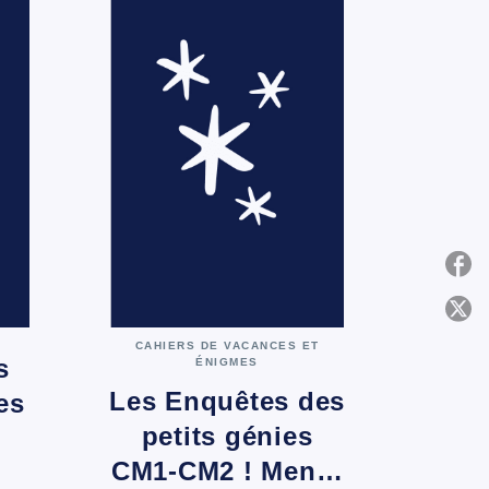
P
CAHIERS DE VACANCES ET
C
s
ÉNIGMES
Les Enquêtes des
es
petits génies
CM1-CM2 ! Men…