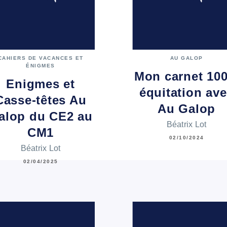
CAHIERS DE VACANCES ET
AU GALOP
ÉNIGMES
Mon carnet 10
Enigmes et
équitation av
Casse-têtes Au
Au Galop
alop du CE2 au
Béatrix Lot
CM1
02/10/2024
Béatrix Lot
02/04/2025