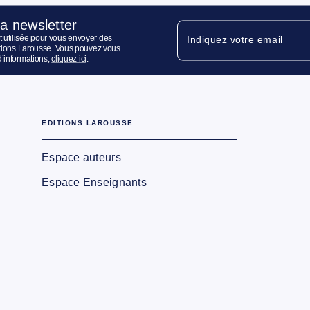
la newsletter
 utilisée pour vous envoyer des
Indiquez votre email
ditions Larousse. Vous pouvez vous
d’informations,
cliquez ici
.
EDITIONS LAROUSSE
Espace auteurs
Espace Enseignants