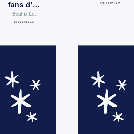
fans d'…
09/11/2022
Béatrix Lot
10/05/2023