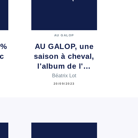
AU GALOP
0%
AU GALOP, une
ec
saison à cheval,
l'album de l'…
Béatrix Lot
20/09/2023