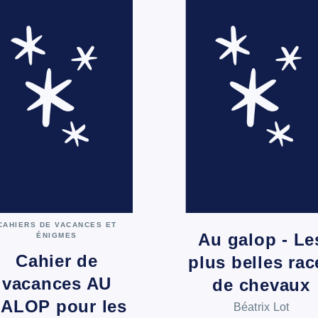
CAHIERS DE VACANCES ET
Au galop - Le
ÉNIGMES
Cahier de
plus belles rac
vacances AU
de chevaux
ALOP pour les
Béatrix Lot