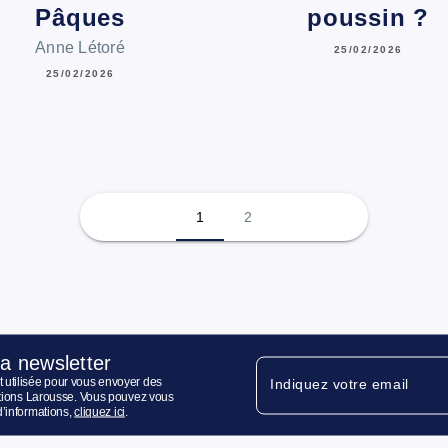
Pâques
poussin ?
Anne Létoré
25/02/2026
25/02/2026
1
2
la newsletter
 utilisée pour vous envoyer des
Indiquez votre email
ditions Larousse. Vous pouvez vous
d’informations,
cliquez ici
.