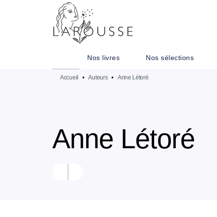
MENU
RECHERCHE
CONTENU
Nos livres
Nos sélections
Accueil
•
Auteurs
•
Anne Létoré
Anne Létoré