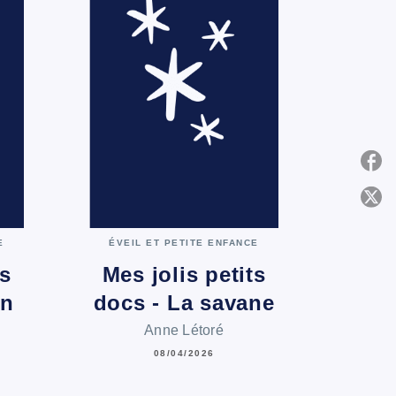
P
C
E
ÉVEIL ET PETITE ENFANCE
ts
Mes jolis petits
in
docs - La savane
Anne Létoré
08/04/2026