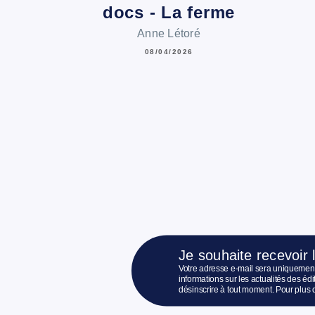
docs - La ferme
Anne Létoré
08/04/2026
Je souhaite recevoir 
Votre adresse e-mail sera uniquement
informations sur les actualités des é
désinscrire à tout moment. Pour plus 