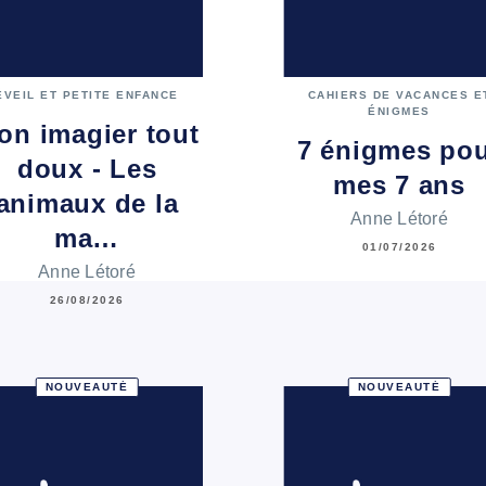
ÉVEIL ET PETITE ENFANCE
CAHIERS DE VACANCES E
ÉNIGMES
on imagier tout
7 énigmes po
doux - Les
mes 7 ans
animaux de la
Anne Létoré
ma…
01/07/2026
Anne Létoré
26/08/2026
NOUVEAUTÉ
NOUVEAUTÉ