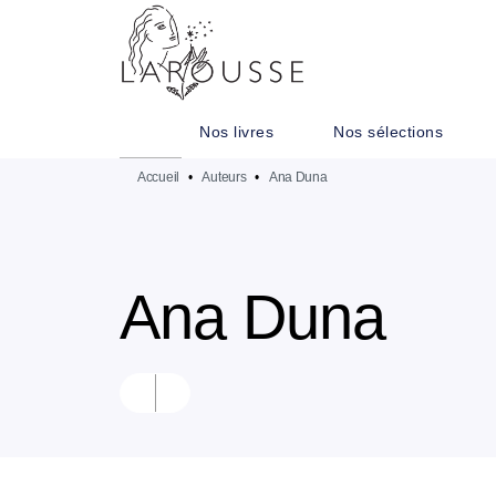
MENU
RECHERCHE
CONTENU
Nos livres
Nos sélections
Accueil
•
Auteurs
•
Ana Duna
Ana Duna