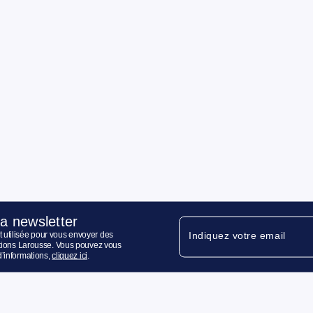
la newsletter
 utilisée pour vous envoyer des
Indiquez votre email
ditions Larousse. Vous pouvez vous
d’informations,
cliquez ici
.