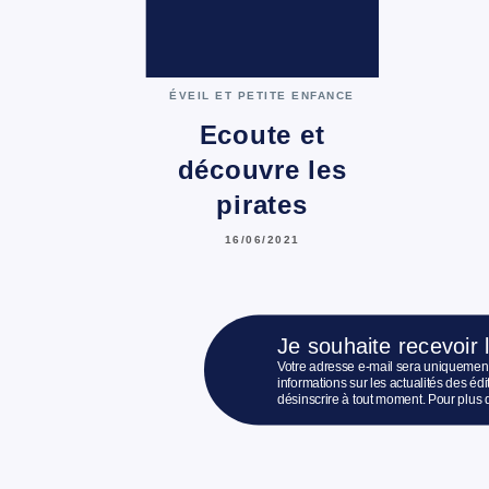
ÉVEIL ET PETITE ENFANCE
Ecoute et
découvre les
pirates
16/06/2021
Je souhaite recevoir 
Votre adresse e-mail sera uniquement
informations sur les actualités des é
désinscrire à tout moment. Pour plus 