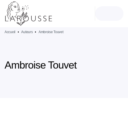
MENU
RECHERCHE
CONTENU
PIED DE PAGE
Accueil
•
Auteurs
•
Ambroise Touvet
Ambroise Touvet