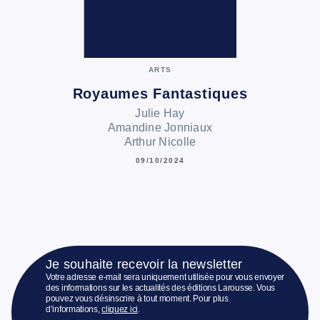
ARTS
Royaumes Fantastiques
Julie Hay
Amandine Jonniaux
Arthur Nicolle
09/10/2024
Je souhaite recevoir la newsletter
Votre adresse e-mail sera uniquement utilisée pour vous envoyer
des informations sur les actualités des éditions Larousse. Vous
pouvez vous désinscrire à tout moment. Pour plus
d’informations,
cliquez ici
.