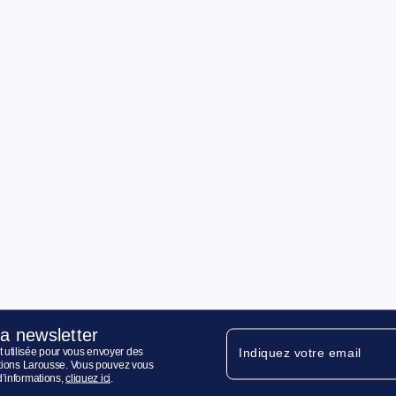
la newsletter
 utilisée pour vous envoyer des
Indiquez votre email
ditions Larousse. Vous pouvez vous
d’informations,
cliquez ici
.