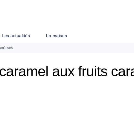
PIED DE PAGE
Les actualités
La maison
ramélisés
-caramel aux fruits ca