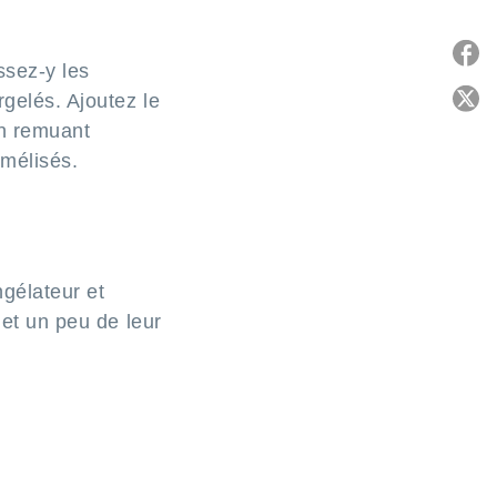
ssez-y les
rgelés. Ajoutez le
P
en remuant
C
amélisés.
ngélateur et
 et un peu de leur