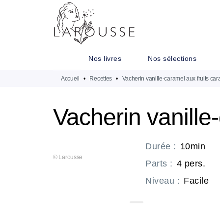
MENU
RECHERCHE
CONTENU
Nos livres
Nos sélections
Accueil
•
Recettes
•
Vacherin vanille-caramel aux fruits ca
Vacherin vanille
Durée
:
10min
© Larousse
Parts
:
4 pers.
Niveau
:
Facile