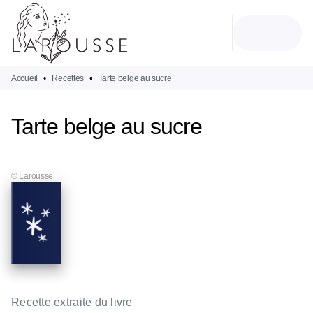
MENU
RECHERCHE
CONTENU
PIED DE PAGE
Accueil
•
Recettes
•
Tarte belge au sucre
Tarte belge au sucre
© Larousse
Recette extraite du livre