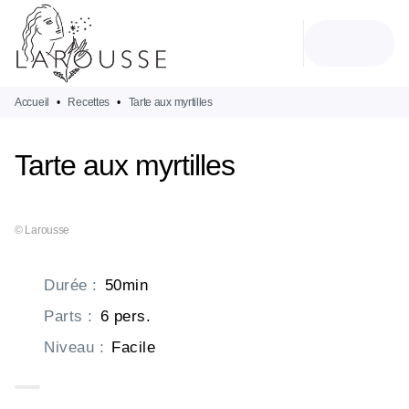
MENU
RECHERCHE
CONTENU
PIED DE PAGE
Accueil
•
Recettes
•
Tarte aux myrtilles
Tarte aux myrtilles
© Larousse
Durée
:
50min
Parts
:
6 pers.
Niveau
:
Facile