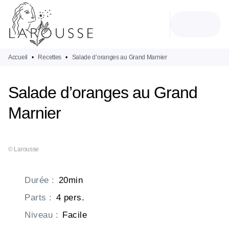
MENU
RECHERCHE
CONTENU
PIED DE PAGE
Accueil
•
Recettes
•
Salade d’oranges au Grand Marnier
Salade d’oranges au Grand
Marnier
© Larousse
Durée
:
20min
Parts
:
4 pers.
Niveau
:
Facile