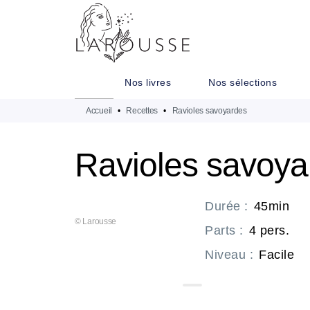
MENU
RECHERCHE
CONTENU
Nos livres
Nos sélections
Accueil
•
Recettes
•
Ravioles savoyardes
Ravioles savoya
Durée
:
45min
© Larousse
Parts
:
4 pers.
Niveau
:
Facile