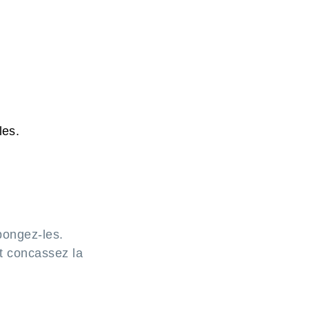
les.
pongez-les.
t concassez la