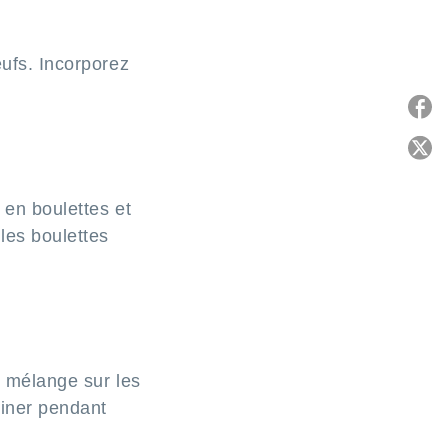
œufs. Incorporez
P
C
e en boulettes et
les boulettes
e mélange sur les
tiner pendant