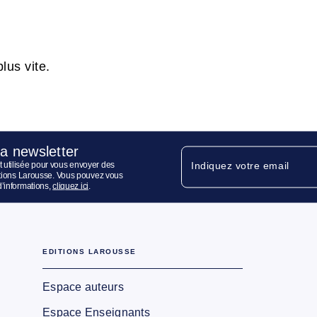
lus vite.
la newsletter
 utilisée pour vous envoyer des
Indiquez votre email
ditions Larousse. Vous pouvez vous
d’informations,
cliquez ici
.
EDITIONS LAROUSSE
Espace auteurs
Espace Enseignants