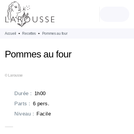
MENU
RECHERCHE
CONTENU
PIED DE PAGE
Accueil
•
Recettes
•
Pommes au four
Pommes au four
© Larousse
Durée
:
1h00
Parts
:
6 pers.
Niveau
:
Facile