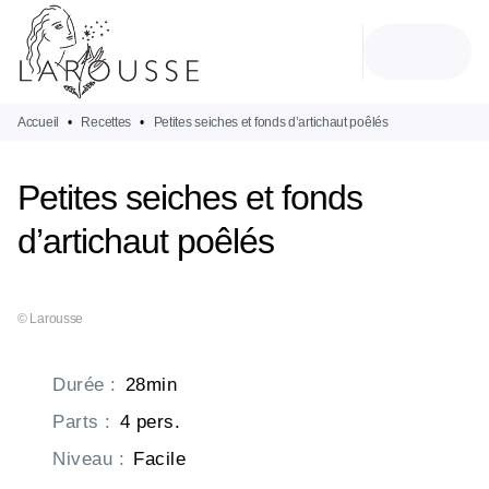
MENU
RECHERCHE
CONTENU
PIED DE PAGE
Accueil
•
Recettes
•
Petites seiches et fonds d’artichaut poêlés
Petites seiches et fonds
d’artichaut poêlés
© Larousse
Durée
:
28min
Parts
:
4 pers.
Niveau
:
Facile