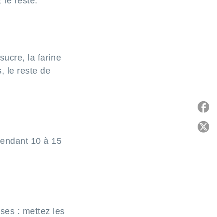
le reste.
sucre, la farine
, le reste de
P
pendant 10 à 15
C
ses : mettez les