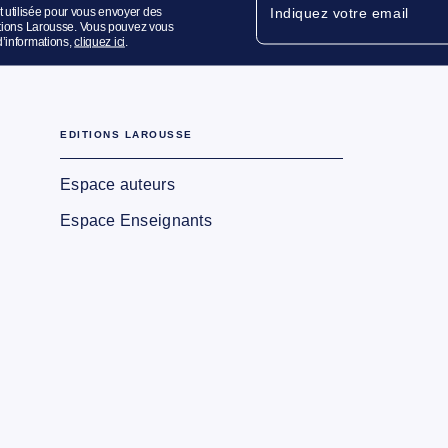
 utilisée pour vous envoyer des
Indiquez votre email
ditions Larousse. Vous pouvez vous
d’informations,
cliquez ici
.
EDITIONS LAROUSSE
Espace auteurs
Espace Enseignants