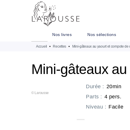
MENU
RECHERCHE
CONTENU
Nos livres
Nos sélections
Accueil
•
Recettes
•
Mini-gâteaux au yaourt et compote de 
Mini-gâteaux au 
Durée
:
20min
© Larousse
Parts
:
4 pers.
Niveau
:
Facile