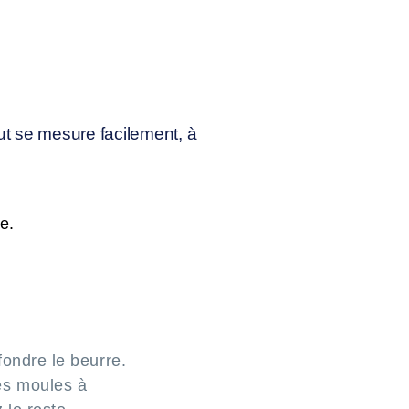
ut se mesure facilement, à
e.
fondre le beurre.
es moules à