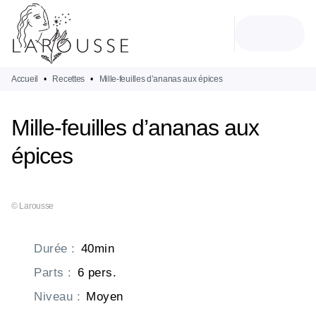
MENU
RECHERCHE
CONTENU
PIED DE PAGE
Accueil
•
Recettes
•
Mille-feuilles d’ananas aux épices
Mille-feuilles d’ananas aux
épices
© Larousse
Durée
:
40min
Parts
:
6 pers.
Niveau
:
Moyen