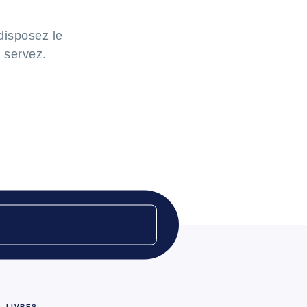
disposez le
 servez.
LIVRES