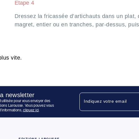
Etape 4
Dressez la fricassée d’artichauts dans un plat, 
magret, entier ou en tranches, par-dessus, puis
lus vite.
la newsletter
 utilisée pour vous envoyer des
Indiquez votre email
ditions Larousse. Vous pouvez vous
d’informations,
cliquez ici
.
EDITIONS LAROUSSE