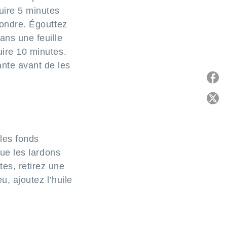
uire 5 minutes
fondre. Égouttez
ans une feuille
uire 10 minutes.
nte avant de les
P
C
 les fonds
que les lardons
es, retirez une
u, ajoutez l’huile