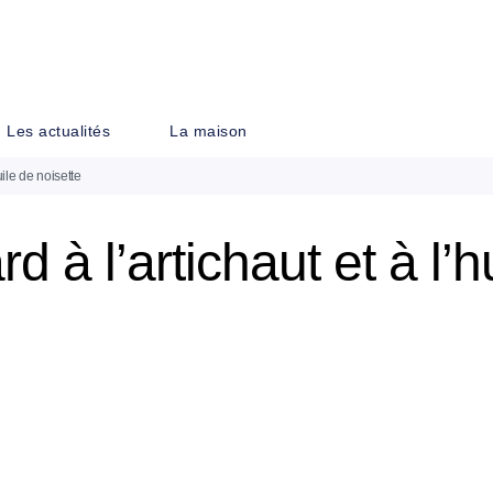
PIED DE PAGE
Les actualités
La maison
uile de noisette
 à l’artichaut et à l’h