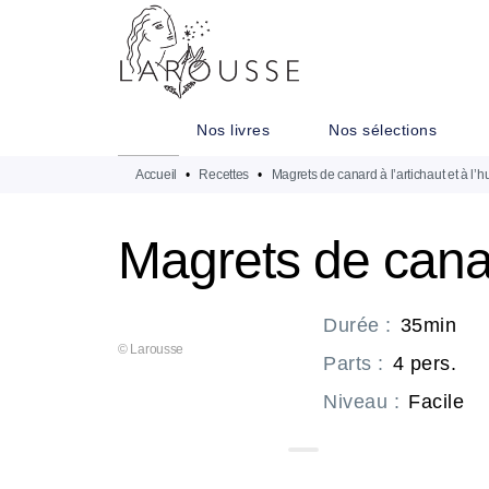
MENU
RECHERCHE
CONTENU
Nos livres
Nos sélections
Accueil
•
Recettes
•
Magrets de canard à l’artichaut et à l’h
Magrets de canard
Durée
:
35min
© Larousse
Parts
:
4 pers.
Niveau
:
Facile