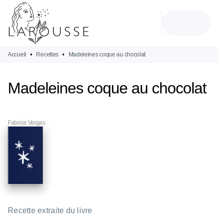
MENU
RECHERCHE
CONTENU
PIED DE PAGE
Accueil
•
Recettes
•
Madeleines coque au chocolat
Madeleines coque au chocolat
Fabrice Veigas
Recette extraite du livre