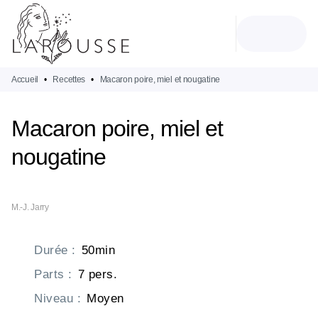
MENU
RECHERCHE
CONTENU
PIED DE PAGE
Accueil
•
Recettes
•
Macaron poire, miel et nougatine
Macaron poire, miel et
nougatine
M.-J. Jarry
Durée
:
50min
Parts
:
7 pers.
Niveau
:
Moyen